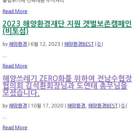
불법투기에 신속대응 수거처리
Read More
2023 해양환경재단 지원 갯벌보존캠페인
(비토섬)
by
해양환경
|
6월 12, 2023
|
해양환경BEST
|
0
|
...
Read More
해양쓰레기 ZERO화를 위하여 전남수협장
협의회 김석환회장님과 도연태 총무님을
모셨습니다.
by
해양환경
|
10월 17, 2020
|
해양환경
,
해양환경BEST
|
0
|
...
Read More