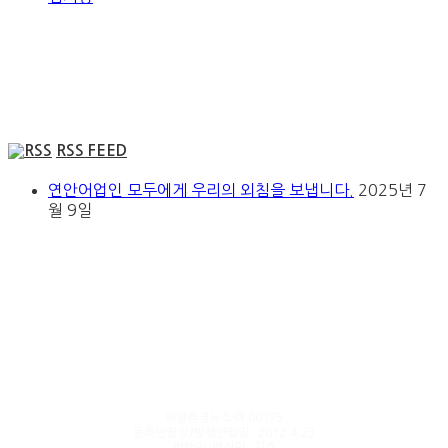
RSS FEED
연안어업인 모두에게 우리의 외침을 보냅니다.
2025년 7
월 9일
해양환경뉴스 아 00175
등록연월일/발행연월일 : 2012.4.23
발행인/편집인 : 김호