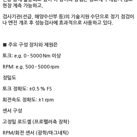
현장 계측 가능하고
,
검사기관
(
선급
,
해양수산부 등
)
의 기술지원 수단으로 정기 점검이
나 엔진 개조 후 성능검사에 효과적으로 사용하고 있다
.
■
주요 구성 장치와 제원은
토크
: e.g. 0
–
5000
Nm
이상
RPM: e.g. 500
–
5000
rpm
정밀도
토크 정확도
: ±0.5
% FS
회전속도 정확도
: ±1
rpm
센서 구성
고정밀 로드셀
(
프로펠러축 장착
)
RPM/
회전 센서
(
광학
/
마그네틱
)