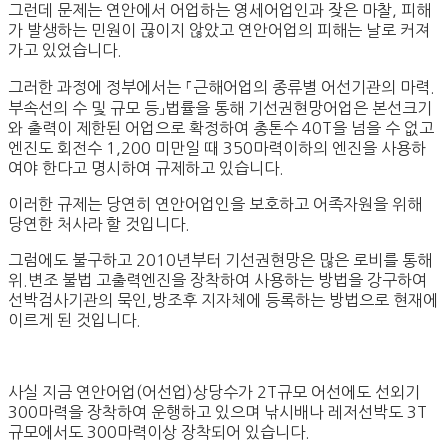
그런데 문제는 연안에서 어업하는 영세어업인과 잦은 마찰, 피해
가 발생하는 민원이 끊이지 않았고 연안어업의 피해는 날로 커져
가고 있었습니다.
그러한 과정에 정부에서는 ⸀근해어업의 종류별 어선기관의 마력.
부속선의 수 및 규모 등」법률을 통해 기선권현망어업은 본선크기
와 출력이 제한된 어업으로 확정하여 총톤수 40T을 넘을 수 없고
엔진도 회전수 1,200 미만일 때 350마력이하의 엔진을 사용하
여야 한다고 명시하여 규제하고 있습니다.
이러한 규제는 당연히 연안어업인을 보호하고 어족자원을 위해
당연한 처사라 할 것입니다.
그럼에도 불구하고 2010년부터 기선권현망은 많은 로비를 통해
위.변조 불법 고출력엔진을 장착하여 사용하는 방법을 강구하여
선박검사기관의 묵인,방조후 지자체에 등록하는 방법으로 현재에
이르게 된 것입니다.
사실 지금 연안어업(어선업)상당수가 2T규모 어선에도 선외기
300마력을 장착하여 운행하고 있으며 낚시배나 레저선박도 3T
규모에서도 300마력이상 장착되어 있습니다.