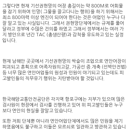
그렇다면 현재 기선권현망의 어장 총길이는 약 800M로 어회물
을 잡기 위하여 인망( 그물을 끌고다니는 행위)을 하기 위해서는
최소 800마력 이상 엔진이 되어야 한다는 것은 어업인 누구나 다
잘 알고 있는 사실입니다. 그래서 권현망단체에서는 규제를 풀어
달라고 정부에 수많은 건의를 하였고 그래서 정부에서는 여러 가
지 방안으로 년간 TAC (총생산량)과 감척을 유도하고 있는 실정
입니다.
현재 남해안 곳곳에서 기선권현망의 싹슬이 조업으로 연안어장이
피괴되고 혼획으로 어족자원의고갈, 가공선 증.개축 (선박안전법)
등 너무 많은 연안어업들의 원성과 민원이 야기되고 있는데도 피
고발인들의 직무유기 행위는 지탄받아야 할 것입니다.
한국해양교통안전공단은 각지역 항포구에는 지부가 있으며 많은
검사원이 현장에서 검사를 진행하고 있어 위 피고발인들은 누구
보다 연안의 현실을 잘알고 있습니다.
또한 저희 단체뿐 아니라 연안어업단체에서도 많은 민원을 제기
하였음에도 불구하고 이들은 모르쇠로 일관하고 방관하고 있습니