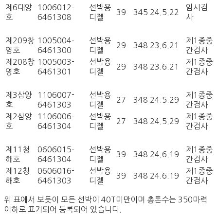
제6대양
1006012-
선박용
임시검
39
345
24.5.22
호
6461308
디젤
사
제209창
1005004-
선박용
제1종중
29
348
23.6.21
영호
6461300
디젤
간검사
제208창
1005003-
선박용
제1종중
29
348
23.6.21
영호
6461301
디젤
간검사
제3삼양
1106007-
선박용
제1종중
27
348
24.5.29
호
6461303
디젤
간검사
제2삼양
1106006-
선박용
제1종중
27
348
24.5.29
호
6461304
디젤
간검사
제11청
0606015-
선박용
제1종중
39
348
24.6.19
해호
6461304
디젤
간검사
제12청
0606016-
선박용
제1종중
39
348
24.6.19
해호
6461303
디젤
간검사
위 표에서 보듯이 모든 선박이 40T미만이며 총톤수는 350마력
이하로 표기되어 등록되어 있습니다.