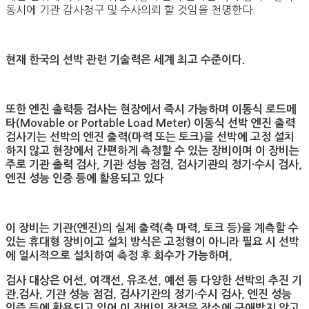
동시에 기관 감사청구 및 수사의뢰 할 것임을 천명한다.
현재 한국의 선박 관련 기술력은 세계 최고 수준이다
.
또한 엔진 출력등 검사는 현장에서 즉시 가능하며
이동식 로드메
타
(Movable or Portable Load Meter)
이동식 선박 엔진 출력
검사기는 선박의 엔진 출력
(
마력 또는 토크
)
을 선박에 고정 설치
하지 않고 현장에서 간편하게 측정할 수 있는 장비이며 이 장비는
주로 기관 출력 검사
,
기관 성능 점검
,
검사기관의 정기
·
수시 검사
,
엔진 성능 인증 등에 활용되고 있다
이 장비는 기관
(
엔진
)
의 실제 출력
(
축 마력
,
토크 등
)
을 계측할 수
있는 휴대형 장비이고 설치 방식은 고정형이 아니라 필요 시 선박
에 일시적으로 설치하여 측정 후 회수가 가능하며
,
검사 대상은 어선
,
여객선
,
유조선
,
예선 등 다양한 선박의 추진 기
관
.
검사
,
기관 성능 점검
,
검사기관의 정기
·
수시 검사
,
엔진 성능
인증 등에 활용되고 있어 이 장비의 장점은 장소에 구애받지 않고