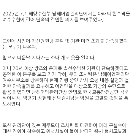
2025년 7.1 해양수산부 남해어업관리단에서는 아래의 현수막을
여수수협에 걸어 단속의 결연한 의지를 보여주었다.
그런데 사진에 기선권현망 혼획 및 기관 마력 초과를 단속하겠다
는 문구가 나온다.
참으로 더운날 지나가는 소나 개도 웃을 일이다.
아니 20년 이상 방조와 은폐를 솔선수범한 기관이 단속하겠다고
공언한 이 문구를 보고 기가 막혀, 우리 조사팀은 남해어업관리단
여수사무소를 방문하여 현재 진행 중인 감사 요청 내용 설명과 철
저한 단속결과를 요구하고 어업인을 대상으로 기망의 수단으로
활용 하였다면 남해어업관리단장 안명호 한국교통안전공단 김준
석이사장, 백명기,장현태 선박검사담당 임원을 고발할 것임을 통
보하였다.
또한 관리단이 있는 제주도에 조사팀을 파견하여 여러 구설수에
대한 진위에 착수하고 위법사실이 들어 난다면 즉시 형사고발과