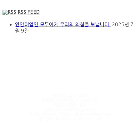
RSS FEED
연안어업인 모두에게 우리의 외침을 보냅니다.
2025년 7
월 9일
해양환경뉴스 아 00175
등록연월일/발행연월일 : 2012.4.23
발행인/편집인 : 김호
전남 광양시 옥곡면 옥진로 675-1
청소년보호책임자 : 정 혜경 highvalley@naver.com
대표전화 : 1670-4911 / 061-772-0006