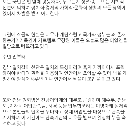
모든 국민은 법 앞에 평등하다. 누구든지 성별·종교 또는 사회적
신분에 의하여 정치적·경제적·사회적·문화적 생활의 모든 영역에
있어서 차별을 받지 아니한다.
그런데 작금의 현실은 너무나 개탄스럽고 국가와 정부는 왜 존재
한는가? 기득권에 카르텔로 무장된 이들은 오늘도 많은 어업인을
절망으로 빠뜨리고 있다.
수년 전부터
경남 멸치잡이 선단은 멸치의 특성이라며 육지 가까이에서 포획
하여야 한다며 권력을 이용하여 연안에서 조업할 수 있데 법을 개
정하여 양식어장주변 이나 연안에서 싹쓸이 조업을 하고 있다.
또한 전남 권형망은 전남어업계의 대부로 군림하며 해수부, 전남
도 ,지자체 어업단속팀, 해경 등을 업무협조라는 미명아래 실제적
으로 본인들의 단속을 무마하고 상대 어업인을 대상으로 단속을
지시하며 이 시간에도 단속기관의 비호를 받으며 열심히 부를 축
적하고 있다.