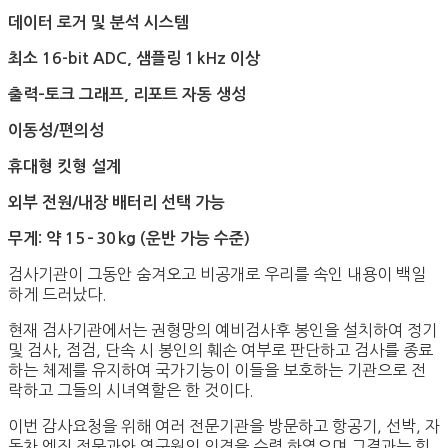
데이터 로거 및 분석 시스템
최소
16-bit ADC,
샘플링
1
kHz
이상
출력
–
토크 그래프
,
리포트 자동 생성
이동성
/
편의성
휴대형 킷형 설계
외부 전원
/
내장 배터리 선택 가능
무게
:
약
15
–
30
kg (
운반 가능 수준
)
검사기관이 그동안 숨겨오고 비공개로 우리를 속인 내용이 백일
하게 드러났다.
현재 검사기관에서는 권형망의 예비검사후 봉인을 설치하여 정기
및 검사, 점검, 단속 시 봉인의 훼손 여부로 판단하고 검사를 종료
하는 체제를 유지하여 국가기능이 이들을 보호하는 기관으로 전
락하고 그들의 시녀역할은 한 것이다.
이번 감사요청을 위해 여러 전문기관을 방문하고 항공기, 선박, 자
동차 엔진 전문과와 연구원의 의견을 수렴 하였으며 그결과는 힘