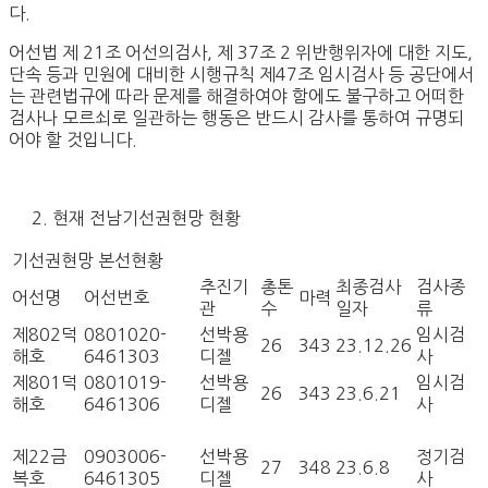
다.
어선법 제 21조 어선의검사, 제 37조 2 위반행위자에 대한 지도,
단속 등과 민원에 대비한 시행규칙 제47조 임시검사 등 공단에서
는 관련법규에 따라 문제를 해결하여야 함에도 불구하고 어떠한
검사나 모르쇠로 일관하는 행동은 반드시 감사를 통하여 규명되
어야 할 것입니다.
현재 전남기선권현망 현황
기선권현망 본선현황
추진기
총톤
최종검사
검사종
어선명
어선번호
마력
관
수
일자
류
제802덕
0801020-
선박용
임시검
26
343
23.12.26
해호
6461303
디젤
사
제801덕
0801019-
선박용
임시검
26
343
23.6.21
해호
6461306
디젤
사
제22금
0903006-
선박용
정기검
27
348
23.6.8
복호
6461305
디젤
사