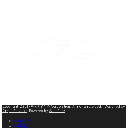
해양환경뉴스 아 00175
등록연월일/발행연월일 : 2012.4.23
발행인/편집인 : 김호
전남 광양시 옥곡면 옥진로 675-1
청소년보호책임자 : 정 혜경 highvalley@naver.com
대표전화 : 1670-4911 / 061-772-0006
Copyright(c)2017 해양환경뉴스 Corporation, All rights reserved. | Designed by
SimpleSolution
| Powered by
WordPress
회사소개
이용약관