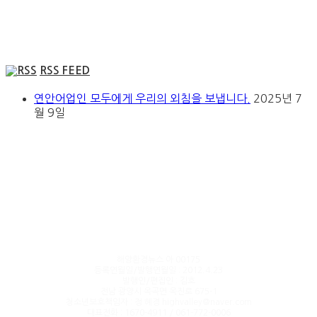
RSS FEED
연안어업인 모두에게 우리의 외침을 보냅니다.
2025년 7
월 9일
해양환경뉴스 아 00175
등록연월일/발행연월일 : 2012.4.23
발행인/편집인 : 김호
전남 광양시 옥곡면 옥진로 675-1
청소년보호책임자 : 정 혜경 highvalley@naver.com
대표전화 : 1670-4911 / 061-772-0006